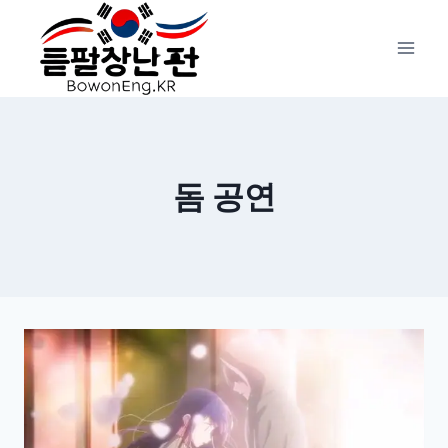
Skip
to
content
돔 공연