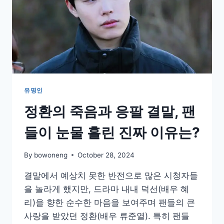
유명인
정환의 죽음과 응팔 결말, 팬
들이 눈물 흘린 진짜 이유는?
By
bowoneng
October 28, 2024
결말에서 예상치 못한 반전으로 많은 시청자들
을 놀라게 했지만, 드라마 내내 덕선(배우 혜
리)을 향한 순수한 마음을 보여주며 팬들의 큰
사랑을 받았던 정환(배우 류준열). 특히 팬들