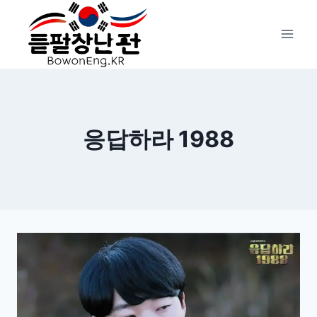
Skip
to
content
응답하라 1988