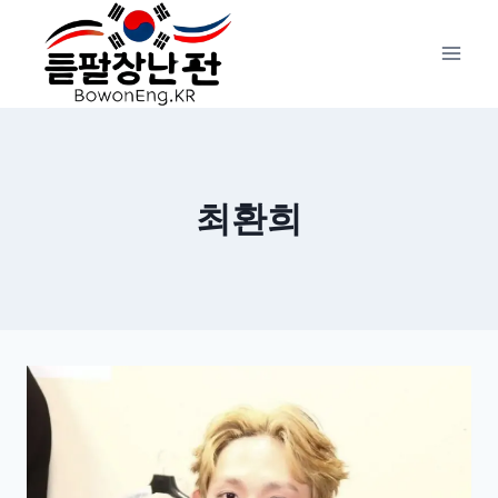
Skip
to
content
최환희